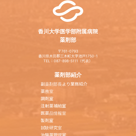
香川大学医学部附属病院
薬剤部
〒761-0793
香川県木田郡三木町大字池戸1750-1
TEL：087-898-5111（代表）
薬剤部紹介
副薬剤部長より業務紹介
薬務室
調剤室
注射薬補給室
医薬品情報室
製剤室
試験研究室
治験薬管理室