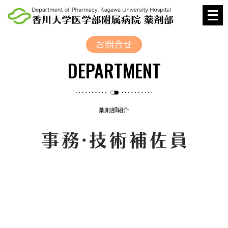
メ
ニ
ュ
お問合せ
ー
DEPARTMENT
を
開
く
薬剤部紹介