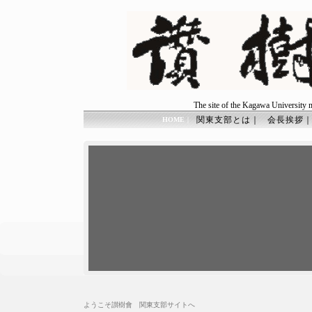
The site of the Kagawa University 
関東支部とは｜
会長挨拶
HOME
｜
ようこそ讃樹會 関東支部サイトへ